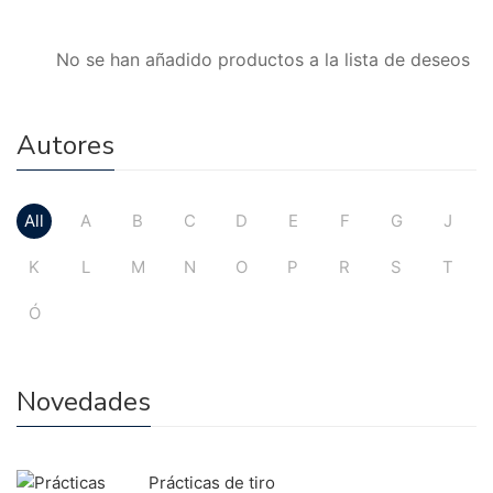
No se han añadido productos a la lista de deseos
Autores
All
A
B
C
D
E
F
G
J
K
L
M
N
O
P
R
S
T
Ó
Novedades
Prácticas de tiro