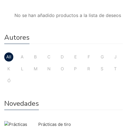
No se han añadido productos a la lista de deseos
Autores
All
A
B
C
D
E
F
G
J
K
L
M
N
O
P
R
S
T
Ó
Novedades
Prácticas de tiro