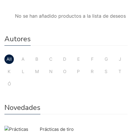
No se han añadido productos a la lista de deseos
Autores
All
A
B
C
D
E
F
G
J
K
L
M
N
O
P
R
S
T
Ó
Novedades
Prácticas de tiro