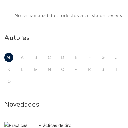
No se han añadido productos a la lista de deseos
Autores
All
A
B
C
D
E
F
G
J
K
L
M
N
O
P
R
S
T
Ó
Novedades
Prácticas de tiro