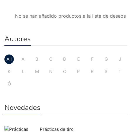
No se han añadido productos a la lista de deseos
Autores
All
A
B
C
D
E
F
G
J
K
L
M
N
O
P
R
S
T
Ó
Novedades
Prácticas de tiro