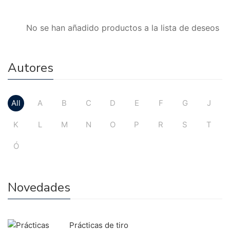
No se han añadido productos a la lista de deseos
Autores
All
A
B
C
D
E
F
G
J
K
L
M
N
O
P
R
S
T
Ó
Novedades
Prácticas de tiro