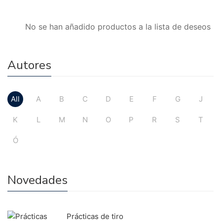
No se han añadido productos a la lista de deseos
Autores
All
A
B
C
D
E
F
G
J
K
L
M
N
O
P
R
S
T
Ó
Novedades
Prácticas de tiro