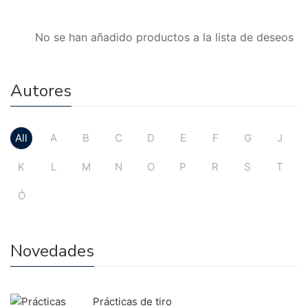
No se han añadido productos a la lista de deseos
Autores
All
A
B
C
D
E
F
G
J
K
L
M
N
O
P
R
S
T
Ó
Novedades
Prácticas de tiro