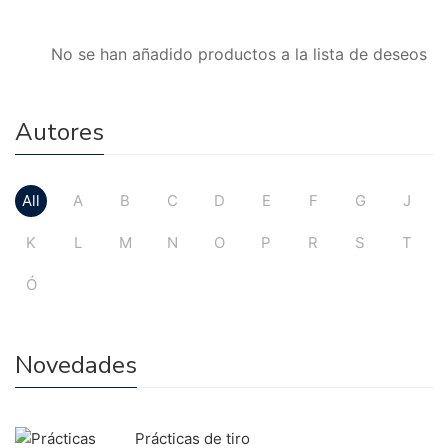
No se han añadido productos a la lista de deseos
Autores
All
A
B
C
D
E
F
G
J
K
L
M
N
O
P
R
S
T
Ó
Novedades
Prácticas de tiro