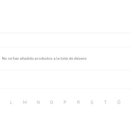
No se han añadido productos a la lista de deseos
L
M
N
O
P
R
S
T
Ó