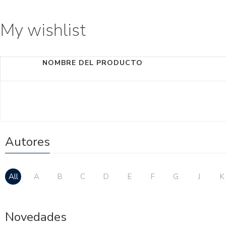
My wishlist
NOMBRE DEL PRODUCTO
Autores
All
A
B
C
D
E
F
G
J
K
Novedades