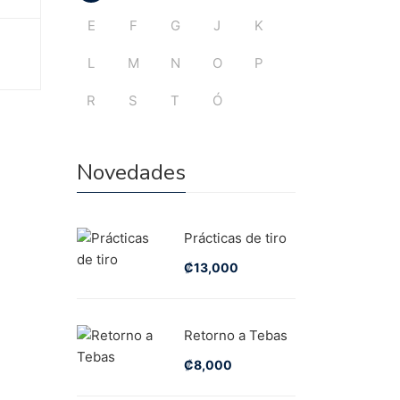
E
F
G
J
K
L
M
N
O
P
R
S
T
Ó
Novedades
Prácticas de tiro
₡
13,000
Retorno a Tebas
₡
8,000