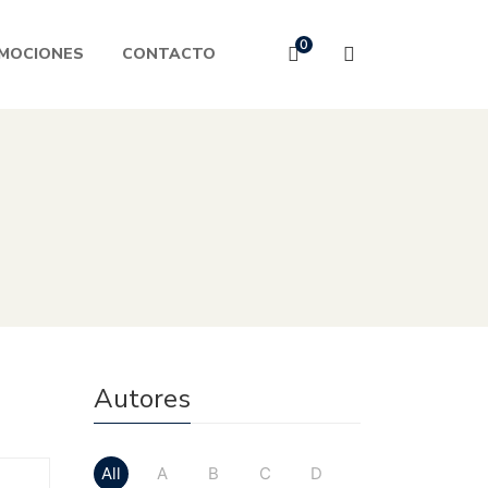
0
MOCIONES
CONTACTO
Autores
All
A
B
C
D