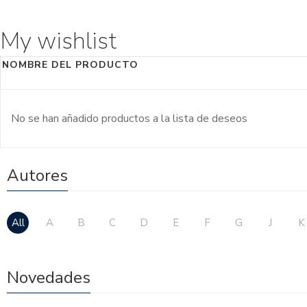
My wishlist
NOMBRE DEL PRODUCTO
No se han añadido productos a la lista de deseos
Autores
All
A
B
C
D
E
F
G
J
K
Novedades