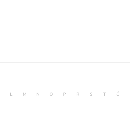
L
M
N
O
P
R
S
T
Ó