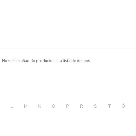
No se han añadido productos a la lista de deseos
L
M
N
O
P
R
S
T
Ó