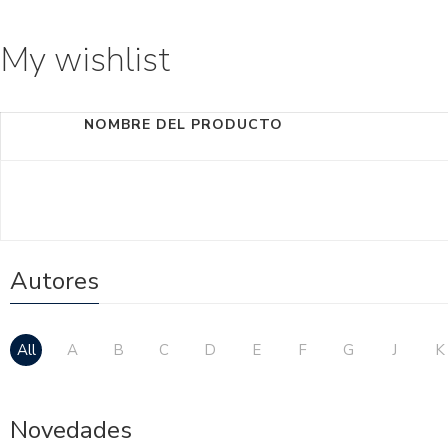
My wishlist
NOMBRE DEL PRODUCTO
Autores
All
A
B
C
D
E
F
G
J
K
Novedades