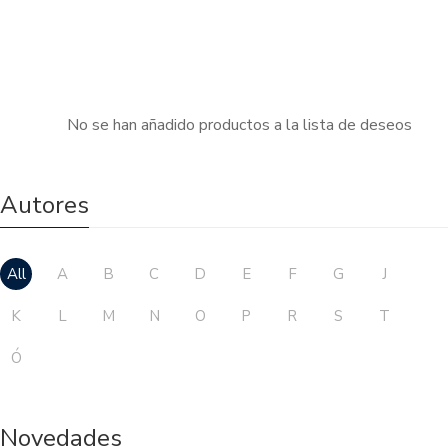
No se han añadido productos a la lista de deseos
Autores
All
A
B
C
D
E
F
G
J
K
L
M
N
O
P
R
S
T
Ó
Novedades