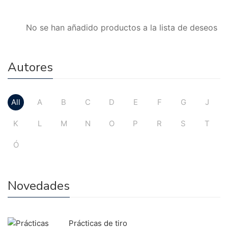
No se han añadido productos a la lista de deseos
Autores
All
A
B
C
D
E
F
G
J
K
L
M
N
O
P
R
S
T
Ó
Novedades
Prácticas de tiro