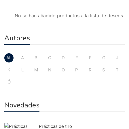
No se han añadido productos a la lista de deseos
Autores
All
A
B
C
D
E
F
G
J
K
L
M
N
O
P
R
S
T
Ó
Novedades
Prácticas de tiro