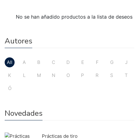
No se han añadido productos a la lista de deseos
Autores
All
A
B
C
D
E
F
G
J
K
L
M
N
O
P
R
S
T
Ó
Novedades
Prácticas de tiro