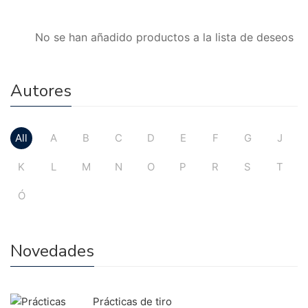
No se han añadido productos a la lista de deseos
Autores
All
A
B
C
D
E
F
G
J
K
L
M
N
O
P
R
S
T
Ó
Novedades
Prácticas de tiro