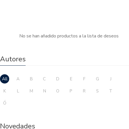
No se han añadido productos a la lista de deseos
Autores
All
A
B
C
D
E
F
G
J
K
L
M
N
O
P
R
S
T
Ó
Novedades