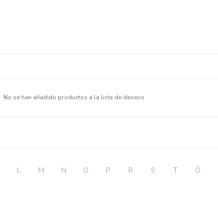
No se han añadido productos a la lista de deseos
L
M
N
O
P
R
S
T
Ó