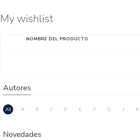
My wishlist
NOMBRE DEL PRODUCTO
Autores
All
A
B
C
D
E
F
G
J
K
Novedades