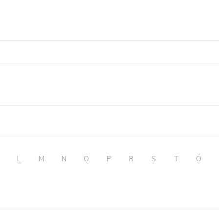
L
M
N
O
P
R
S
T
Ó