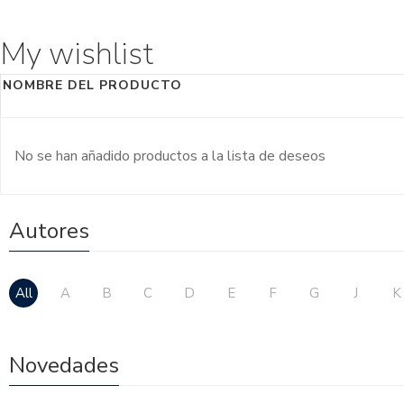
My wishlist
NOMBRE DEL PRODUCTO
No se han añadido productos a la lista de deseos
Autores
All
A
B
C
D
E
F
G
J
K
Novedades