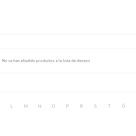
No se han añadido productos a la lista de deseos
L
M
N
O
P
R
S
T
Ó