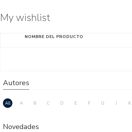
My wishlist
NOMBRE DEL PRODUCTO
Autores
All
A
B
C
D
E
F
G
J
K
Novedades