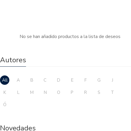
No se han añadido productos a la lista de deseos
Autores
All
A
B
C
D
E
F
G
J
K
L
M
N
O
P
R
S
T
Ó
Novedades