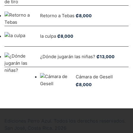
Retorno a Tebas
₡
8,000
la culpa
₡
8,000
¿Dónde jugarán las niñas?
₡
13,000
Cámara de Gesell
₡
8,000
Ediciones Perro Azul. Todos los derechos reservados.
San José, Costa Rica. 2026