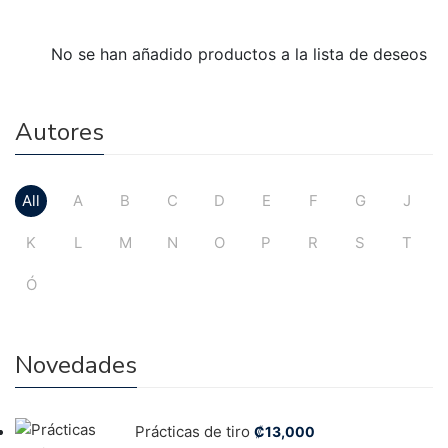
No se han añadido productos a la lista de deseos
Autores
All
A
B
C
D
E
F
G
J
K
L
M
N
O
P
R
S
T
Ó
Novedades
Prácticas de tiro
₡
13,000