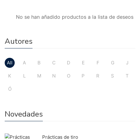
No se han añadido productos a la lista de deseos
Autores
All
A
B
C
D
E
F
G
J
K
L
M
N
O
P
R
S
T
Ó
Novedades
Prácticas de tiro