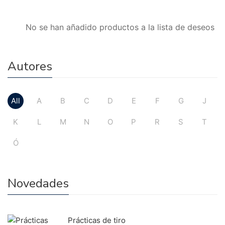
No se han añadido productos a la lista de deseos
Autores
All
A
B
C
D
E
F
G
J
K
L
M
N
O
P
R
S
T
Ó
Novedades
Prácticas de tiro