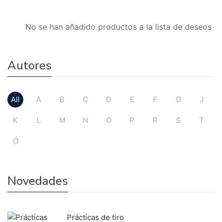
No se han añadido productos a la lista de deseos
Autores
All
A
B
C
D
E
F
G
J
K
L
M
N
O
P
R
S
T
Ó
Novedades
Prácticas de tiro