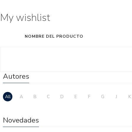
My wishlist
NOMBRE DEL PRODUCTO
Autores
All
A
B
C
D
E
F
G
J
K
Novedades