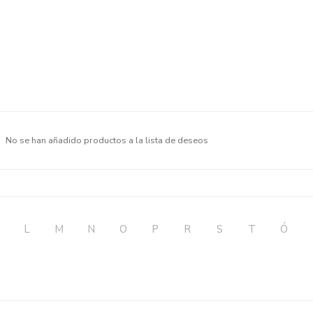
No se han añadido productos a la lista de deseos
L
M
N
O
P
R
S
T
Ó