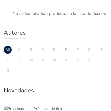
No se han añadido productos a la lista de deseos
Autores
All
A
B
C
D
E
F
G
J
K
L
M
N
O
P
R
S
T
Ó
Novedades
Prácticas de tiro