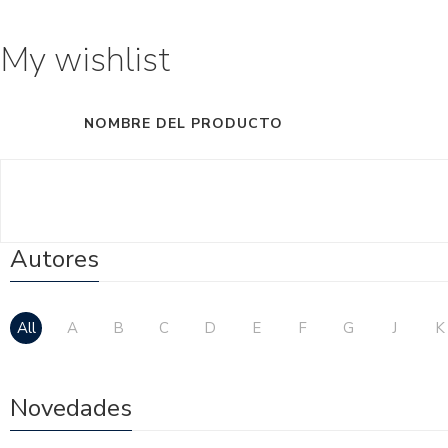
My wishlist
NOMBRE DEL PRODUCTO
Autores
All
A
B
C
D
E
F
G
J
K
Novedades