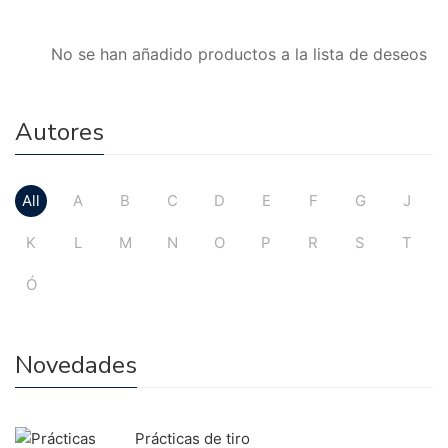
No se han añadido productos a la lista de deseos
Autores
All
A
B
C
D
E
F
G
J
K
L
M
N
O
P
R
S
T
Ó
Novedades
Prácticas de tiro