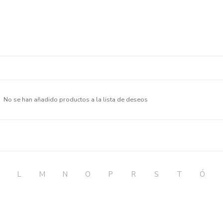
No se han añadido productos a la lista de deseos
L
M
N
O
P
R
S
T
Ó