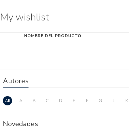
My wishlist
NOMBRE DEL PRODUCTO
Autores
All
A
B
C
D
E
F
G
J
K
Novedades