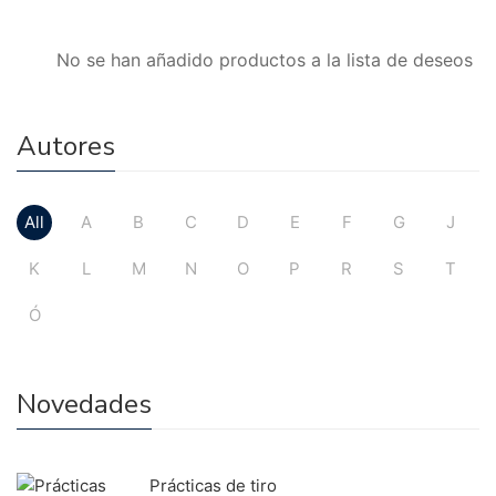
No se han añadido productos a la lista de deseos
Autores
All
A
B
C
D
E
F
G
J
K
L
M
N
O
P
R
S
T
Ó
Novedades
Prácticas de tiro