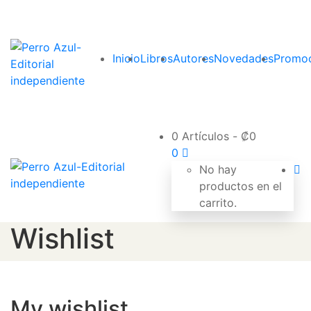
Inicio
Libros
Autores
Novedades
Promoc
0 Artículos
-
₡
0
0
No hay
productos en el
carrito.
Wishlist
My wishlist