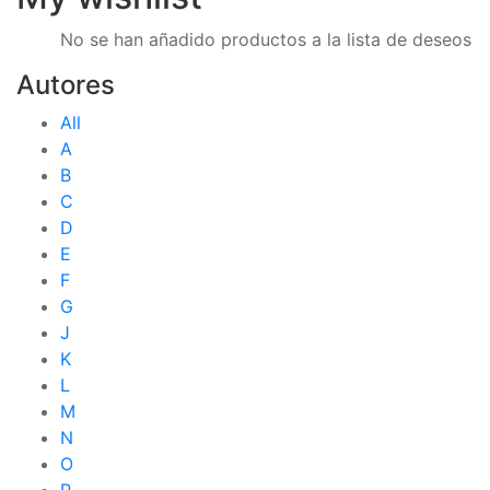
No se han añadido productos a la lista de deseos
Autores
All
A
B
C
D
E
F
G
J
K
L
M
N
O