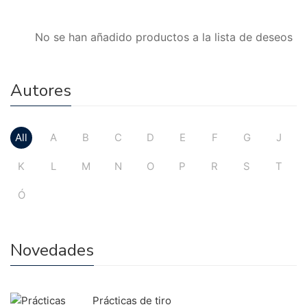
No se han añadido productos a la lista de deseos
Autores
All
A
B
C
D
E
F
G
J
K
L
M
N
O
P
R
S
T
Ó
Novedades
Prácticas de tiro