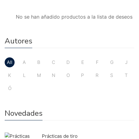
No se han añadido productos a la lista de deseos
Autores
All
A
B
C
D
E
F
G
J
K
L
M
N
O
P
R
S
T
Ó
Novedades
Prácticas de tiro