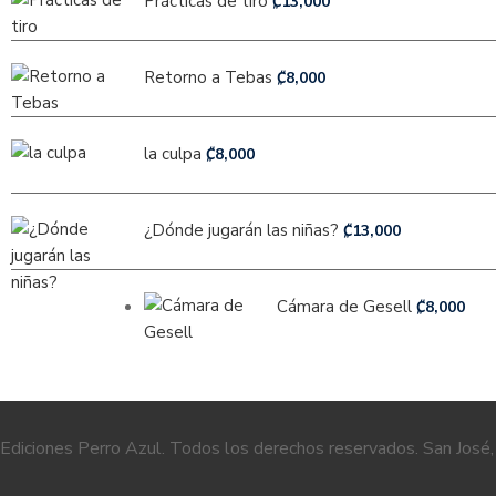
Prácticas de tiro
₡
13,000
Retorno a Tebas
₡
8,000
la culpa
₡
8,000
¿Dónde jugarán las niñas?
₡
13,000
Cámara de Gesell
₡
8,000
Ediciones Perro Azul. Todos los derechos reservados. San José