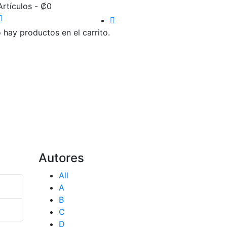
Artículos
-
₡
0
 hay productos en el carrito.
Autores
All
A
B
C
D