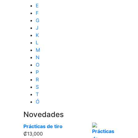
E
F
G
J
K
L
M
N
O
P
R
S
T
Ó
Novedades
Prácticas de tiro
₡
13,000