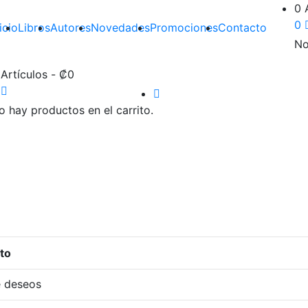
0 
0
icio
Libros
Autores
Novedades
Promociones
Contacto
No
 Artículos
-
₡
0
o hay productos en el carrito.
to
e deseos