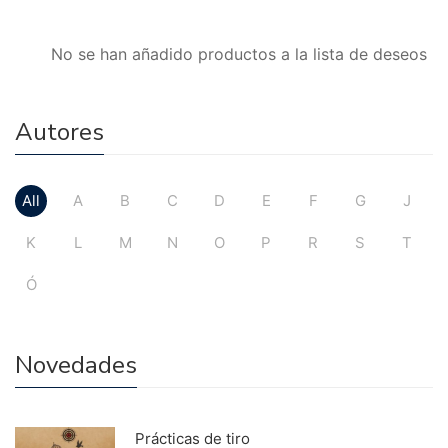
No se han añadido productos a la lista de deseos
Autores
All
A
B
C
D
E
F
G
J
K
L
M
N
O
P
R
S
T
Ó
Novedades
Prácticas de tiro