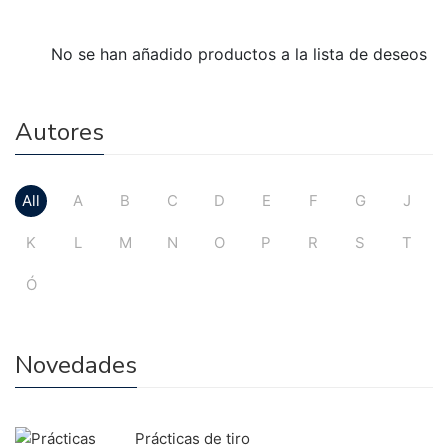
No se han añadido productos a la lista de deseos
Autores
All
A
B
C
D
E
F
G
J
K
L
M
N
O
P
R
S
T
Ó
Novedades
Prácticas de tiro