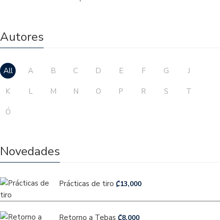
Autores
All
A
B
C
D
E
F
G
J
K
L
M
N
O
P
R
S
T
Ó
Novedades
Prácticas de tiro
₡
13,000
Retorno a Tebas
₡
8,000