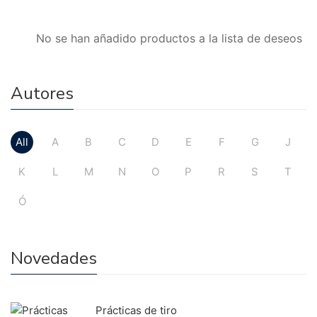
No se han añadido productos a la lista de deseos
Autores
All
A
B
C
D
E
F
G
J
K
L
M
N
O
P
R
S
T
Ó
Novedades
Prácticas de tiro