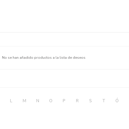
No se han añadido productos a la lista de deseos
L
M
N
O
P
R
S
T
Ó