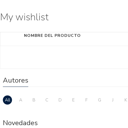
My wishlist
NOMBRE DEL PRODUCTO
Autores
All
A
B
C
D
E
F
G
J
K
Novedades