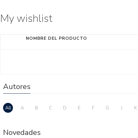
My wishlist
NOMBRE DEL PRODUCTO
Autores
All
A
B
C
D
E
F
G
J
K
Novedades