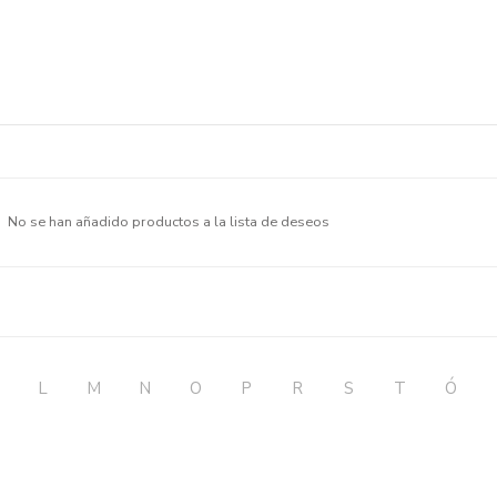
No se han añadido productos a la lista de deseos
L
M
N
O
P
R
S
T
Ó