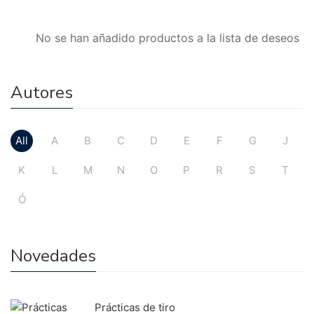
No se han añadido productos a la lista de deseos
Autores
All
A
B
C
D
E
F
G
J
K
L
M
N
O
P
R
S
T
Ó
Novedades
Prácticas de tiro