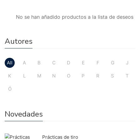
No se han añadido productos a la lista de deseos
Autores
All
A
B
C
D
E
F
G
J
K
L
M
N
O
P
R
S
T
Ó
Novedades
Prácticas de tiro