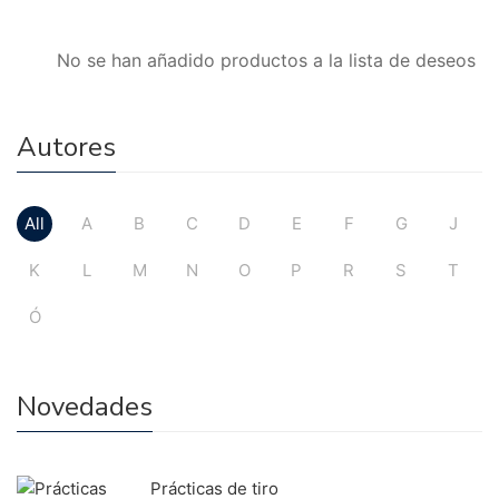
No se han añadido productos a la lista de deseos
Autores
All
A
B
C
D
E
F
G
J
K
L
M
N
O
P
R
S
T
Ó
Novedades
Prácticas de tiro