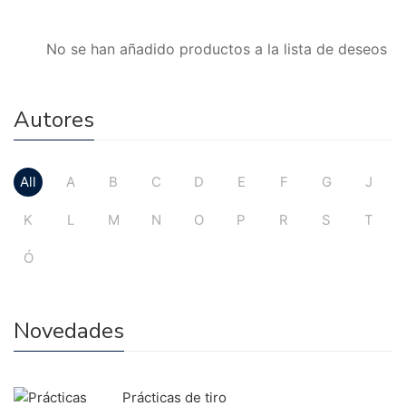
No se han añadido productos a la lista de deseos
Autores
All
A
B
C
D
E
F
G
J
K
L
M
N
O
P
R
S
T
Ó
Novedades
Prácticas de tiro