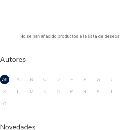
No se han añadido productos a la lista de deseos
Autores
All
A
B
C
D
E
F
G
J
K
L
M
N
O
P
R
S
T
Ó
Novedades