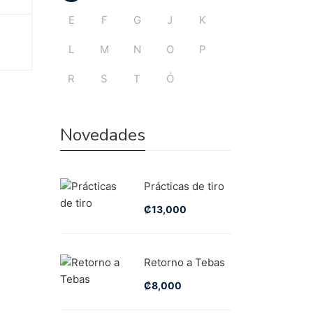
E
F
G
J
K
L
M
N
O
P
R
S
T
Ó
Novedades
Prácticas de tiro
₡
13,000
Retorno a Tebas
₡
8,000