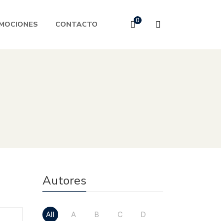
0
MOCIONES
CONTACTO
Autores
All
A
B
C
D